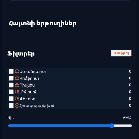
Հայտնի երթուղիներ
Ֆիլտրեր
Մաքրել
Ստանդարտ
0
Կոմֆորտ
0
Բիզնես
0
Մինիվեն
0
4+ տեղ
0
Հրապարակված
0
Գին
AMD