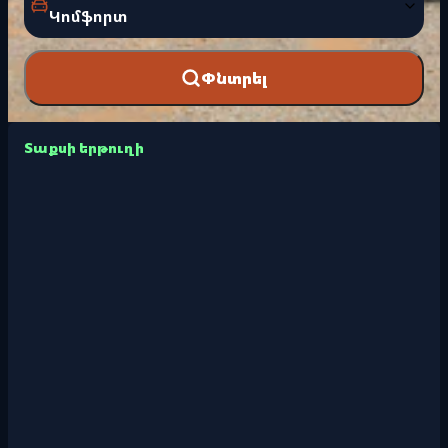
Կոմֆորտ
Փնտրել
Տաքսի երթուղի