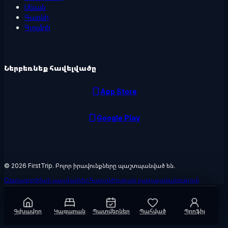
Սեւան
Գառնի
Գյումրի
Ներբեռնեք հավելվածը
App Store
Google Play
© 2026 FirstTrip. Բոլոր իրավունքները պաշտպանված են.
Օգտագործման պայմաններ
Գաղտնիության քաղաքականություն
Գլխավոր
Կացարան
Պատվերներ
Պահված
Պրոֆիլ