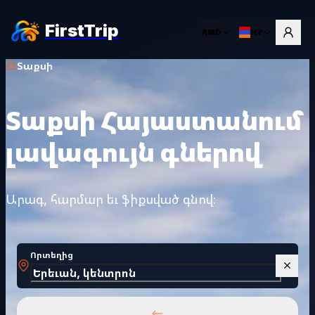
FirstTrip
AMD
HY
Տաքսի
Տաքսի Հայաստանում
լավագույն գներով
Արագ, հարմար եւ ֆիքսված գնով։
Որտեղից