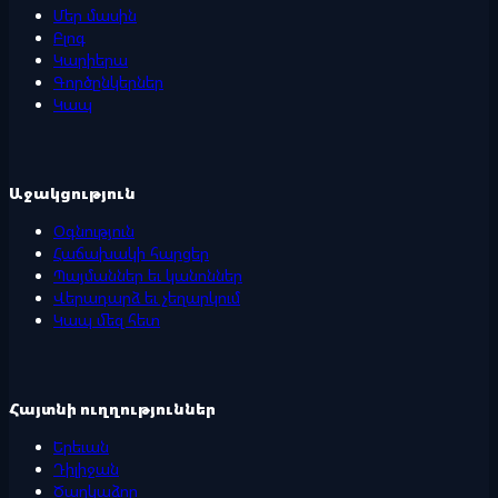
Մեր մասին
Բլոգ
Կարիերա
Գործընկերներ
Կապ
Աջակցություն
Օգնություն
Հաճախակի հարցեր
Պայմաններ եւ կանոններ
Վերադարձ եւ չեղարկում
Կապ մեզ հետ
Հայտնի ուղղություններ
Երեւան
Դիլիջան
Ծաղկաձոր