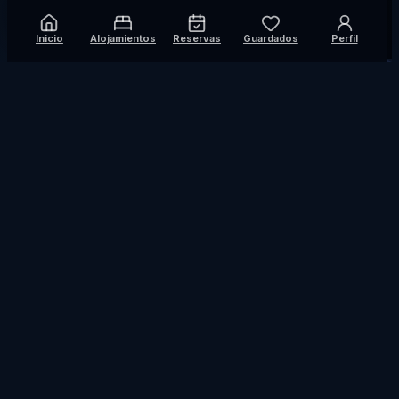
Inicio
Alojamientos
Reservas
Guardados
Perfil
Suscríbase a las mejores ofertas
Reciba descuentos y avisos sobre nuevos destinos.
Suscribirse
FirstTrip
FirstTrip ayuda a reservar alojamientos, vuelos,