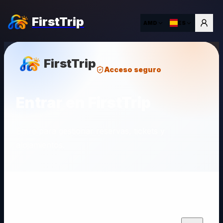
FirstTrip
AMD
ES
FirstTrip
Acceso seguro
Entrar en FirstTrip
Entre para gestionar reservas, tickets y
alojamientos.
Email
Contraseña