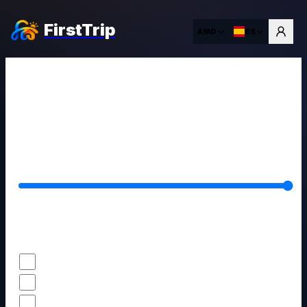
FirstTrip
AMD
ES
Todos los filtros
Su presupuesto por noche
AMD 0 -
AMD 300 000
Filtros populares
Verificado por FirstTrip
0
Estrellas
0
Cancelación gratis
0