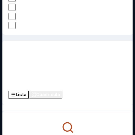
Desayuno incluido
0
Parking
0
Wi-Fi
0
FirstTrip: 0 opciones
encontradas
2 adultos · 0 niños · 1 habitación
Lista
Cuadrícula
Ordenar: coincidencia exacta y recomendaciones primero